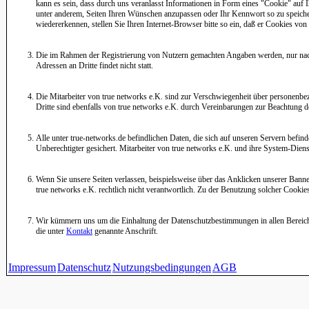
kann es sein, dass durch uns veranlasst Informationen in Form eines "Cookie" au
unter anderem, Seiten Ihren Wünschen anzupassen oder Ihr Kennwort so zu speiche
wiedererkennen, stellen Sie Ihren Internet-Browser bitte so ein, daß er Cookies von 
Die im Rahmen der Registrierung von Nutzern gemachten Angaben werden, nur nach
Adressen an Dritte findet nicht statt.
Die Mitarbeiter von true networks e.K. sind zur Verschwiegenheit über personenbezo
Dritte sind ebenfalls von true networks e.K. durch Vereinbarungen zur Beachtung de
Alle unter true-networks.de befindlichen Daten, die sich auf unseren Servern befin
Unberechtigter gesichert. Mitarbeiter von true networks e.K. und ihre System-Diens
Wenn Sie unsere Seiten verlassen, beispielsweise über das Anklicken unserer Banne
true networks e.K. rechtlich nicht verantwortlich. Zu der Benutzung solcher Cookie
Wir kümmern uns um die Einhaltung der Datenschutzbestimmungen in allen Bereich
die unter
Kontakt
genannte Anschrift.
Impressum
Datenschutz
Nutzungsbedingungen
AGB