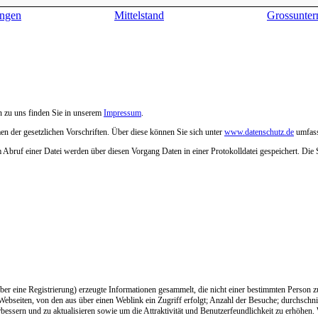
ngen
Mittelstand
Grossunte
n zu uns finden Sie in unserem
Impressum
.
n der gesetzlichen Vorschriften. Über diese können Sie sich unter
www.datenschutz.de
umfass
m Abruf einer Datei werden über diesen Vorgang Daten in einer Protokolldatei gespeichert. Die 
über eine Registrierung) erzeugte Informationen gesammelt, die nicht einer bestimmten Person
seiten, von den aus über einen Weblink ein Zugriff erfolgt; Anzahl der Besuche; durchschnitt
bessern und zu aktualisieren sowie um die Attraktivität und Benutzerfeundlichkeit zu erhöhen.