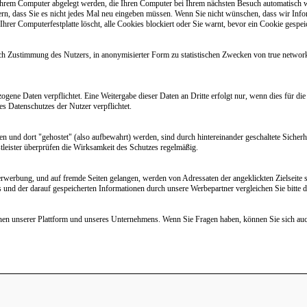
f Ihrem Computer abgelegt werden, die Ihren Computer bei Ihrem nächsten Besuch automatisch 
rn, dass Sie es nicht jedes Mal neu eingeben müssen. Wenn Sie nicht wünschen, dass wir Inf
Ihrer Computerfestplatte löscht, alle Cookies blockiert oder Sie warnt, bevor ein Cookie gespei
 Zustimmung des Nutzers, in anonymisierter Form zu statistischen Zwecken von true network
gene Daten verpflichtet. Eine Weitergabe dieser Daten an Dritte erfolgt nur, wenn dies für die
s Datenschutzes der Nutzer verpflichtet.
den und dort "gehostet" (also aufbewahrt) werden, sind durch hintereinander geschaltete Sicher
tleister überprüfen die Wirksamkeit des Schutzes regelmäßig.
rwerbung, und auf fremde Seiten gelangen, werden von Adressaten der angeklickten Zielseite so
s und der darauf gespeicherten Informationen durch unsere Werbepartner vergleichen Sie bitte
en unserer Plattform und unseres Unternehmens. Wenn Sie Fragen haben, können Sie sich auc