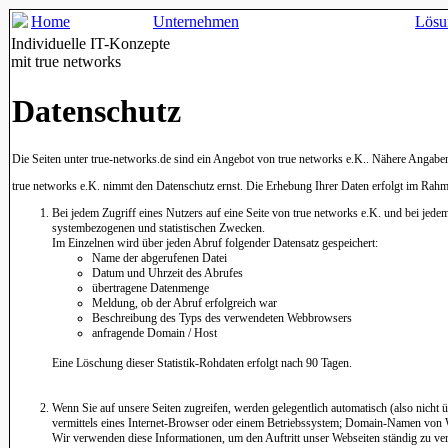
Home
Unternehmen
Lösu
Individuelle IT-Konzepte
mit true networks
Datenschutz
Die Seiten unter true-networks.de sind ein Angebot von true networks e.K.. Nähere Angabe
true networks e.K. nimmt den Datenschutz ernst. Die Erhebung Ihrer Daten erfolgt im Rahme
Bei jedem Zugriff eines Nutzers auf eine Seite von true networks e.K. und bei jede
systembezogenen und statistischen Zwecken.
Im Einzelnen wird über jeden Abruf folgender Datensatz gespeichert:
Name der abgerufenen Datei
Datum und Uhrzeit des Abrufes
übertragene Datenmenge
Meldung, ob der Abruf erfolgreich war
Beschreibung des Typs des verwendeten Webbrowsers
anfragende Domain / Host
Eine Löschung dieser Statistik-Rohdaten erfolgt nach 90 Tagen.
Wenn Sie auf unsere Seiten zugreifen, werden gelegentlich automatisch (also nicht 
vermittels eines Internet-Browser oder einem Betriebssystem; Domain-Namen von Web
Wir verwenden diese Informationen, um den Auftritt unser Webseiten ständig zu ver