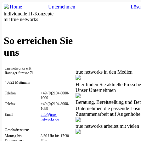
Home
Unternehmen
Lösu
Individuelle IT-Konzepte
mit true networks
So erreichen Sie
uns
true networks e.K.
true networks in den Medien
Ratinger Strasse 71
40822 Mettmann
Hier finden Sie aktuelle Presseb
Unser Unternehmen
Telefon
+49 (0)2104 8000-
1000
Beratung, Bereitstellung und Betr
Telefax
+49 (0)2104 8000-
Unternehmen die passende Lös
1099
Zusammenarbeit auf Augenhöhe
Email
info@true-
networks.de
true networks arbeitet mit viele
Geschäftszeiten:
Montag bis
8:30 Uhr bis 17:30
Donnerstag :
Uhr